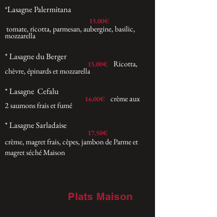
Lasagne Palermitana
*
15
.00€
tomate, ricotta, parmesan, aubergine, basilic,
mozzarella
* Lasagne du Berger
Ricotta,
15
.00€
chèvre, épinards et mozzarella
* Lasagne Cefalu
a
crème
ux
1
6
.0
0€
2 saumons frais et fumé
* Lasagne Sarladaise
17
.5
0€
crème, magret frais, cèpes, jambon de Parme et
magret séché Maison
Plats Maison