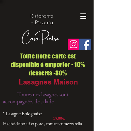
Ristorante
• Pizzeria
Toute notre carte est
disponible à emporter - 10%
desserts -30%
Lasagnes Maison
Toutes nos lasagnes sont
accompagnées de salade
* Lasagne Bolognaise
15.00€
​Haché de bœuf et porc , tomate et mozzarella