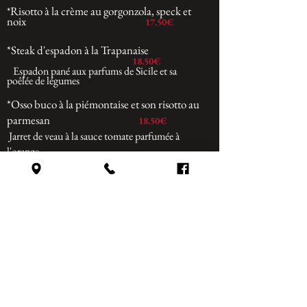
Risotto à la crème au gorgonzola, speck
et
*
noix
17
.5
0€
*Steak d'espadon à la Trapanaise
18
.5
0€
Espadon pané aux parfums de Sicile et sa
poêlée de légumes
*Osso buco à la piémontaise et son risotto au
parmesan
18
.5
0€
Jarret de veau à la sauce tomate parfumée à
l'orange
Escalope alla Messinaise
*
filet de
16.00€
volaille panée et parfumée aux agrumes