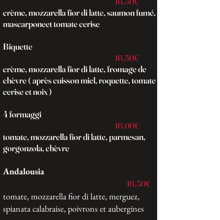
16,50€
crème, mozzarella fior di latte, saumon fumé,
mascarponeet tomate cerise ​
Biquette
16,50€
crème, mozzarella fior di latte, fromage de
chèvre ( après cuisson miel, roquette, tomate
cerise et noix )
4 formaggi
16,00€
tomate, mozzarella fior di latte, parmesan,
gorgonzola, chèvre
Andalousia
16,50€
tomate, mozzarella fior di latte, merguez,
spianata calabraise, poivrons et aubergines