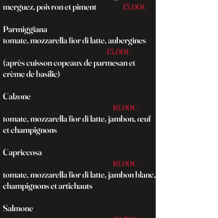
merguez, poivron et piment
15,00€
Parmiggiana
tomate, mozzarella fior di latte, aubergines
15,00€
(après cuisson copeaux de parmesan et
crème de basilic)
Calzone
16,00€
tomate, mozzarella fior di latte, jambon, œuf
et champignons
Capriccosa
16,00€
tomate, mozzarella fior di latte, jambon blanc,
champignons et artichauts
Salmone