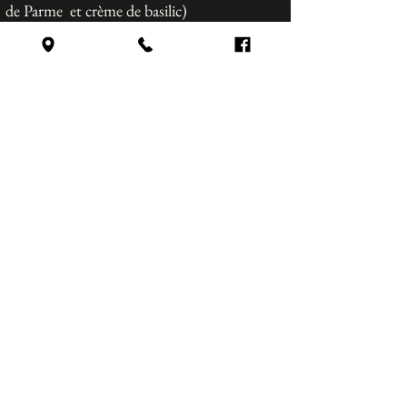
de Parme et crème de basilic)
Perigourdini
18,50€
Crème, mozzarella fior di latte, cèpes, magret
frais et persil
Tartufina
mozzarella fior di latte, crème de mascarpone
à la truffe blanche,
21
,00€
( après cuisson burrata aux truffes, jambon de
Parme et noisettes toastées )
Carbonara
16,50€
mozzarella fior di latte, crème, parmesan,