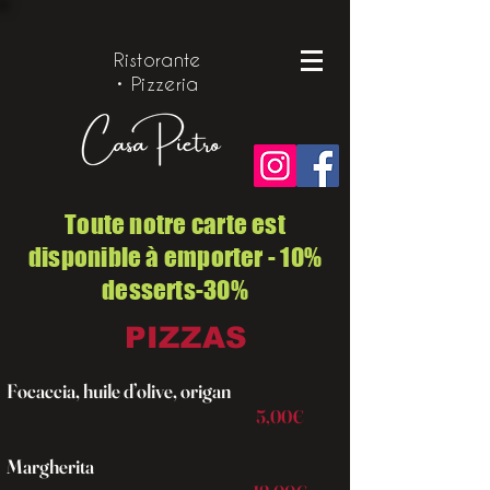
Ristorante
• Pizzeria
Toute notre carte est
disponible à emporter - 10%
desserts-30%
PIZZAS
Focaccia, huile d’olive, origan
5,00€
Margherita